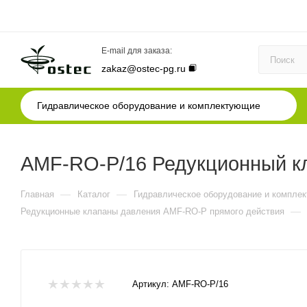
E-mail для заказа:
zakaz@ostec-pg.ru
Гидравлическое оборудование и комплектующие
AMF-RO-P/16 Редукционный кл
—
—
Главная
Каталог
Гидравлическое оборудование и компле
—
Редукционные клапаны давления AMF-RO-P прямого действия
Артикул:
AMF-RO-P/16