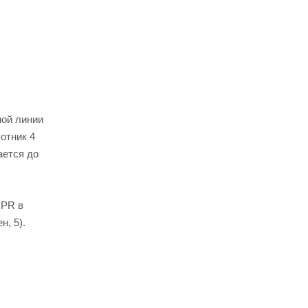
ной линии
отник 4
ается до
 PR в
н, 5).