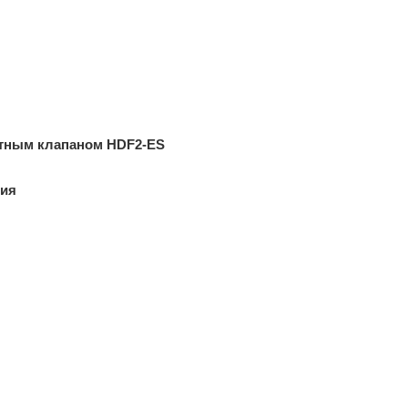
итным клапаном HDF2-ES
вия