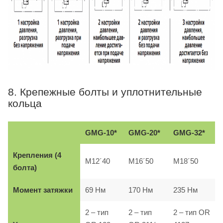
8. Крепежные болты и уплотнительные
кольца
GMG-10*
GMG-20*
GMG-32*
Крепления (4
M12´40
M16´50
M18´50
болта)
Момент затяжки
69 Нм
170 Нм
235 Нм
2 – тип
2 – тип
2 – тип OR