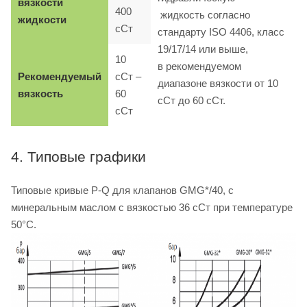
вязкости
400
жидкость согласно
жидкости
сСт
стандарту ISO 4406, класс
19/17/14 или выше,
10
в рекомендуемом
Рекомендуемый
сСт –
диапазоне вязкости от 10
вязкость
60
сСт до 60 сСт.
сСт
4. Типовые графики
Типовые кривые P-Q для клапанов GMG*/40, с
минеральным маслом с вязкостью 36 сСт при температуре
50°C.