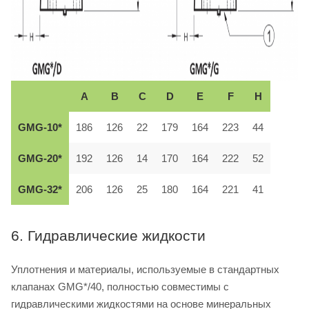
A
B
C
D
E
F
H
GMG-10*
186
126
22
179
164
223
44
GMG-20*
192
126
14
170
164
222
52
GMG-32*
206
126
25
180
164
221
41
6. Гидравлические жидкости
Уплотнения и материалы, используемые в стандартных
клапанах GMG*/40, полностью совместимы с
гидравлическими жидкостями на основе минеральных