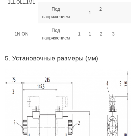
1LL,OLL,1ML
Под
2
1
напряжением
Под
1N,ON
1
1
2
3
напряжением
5. Установочные размеры (мм)