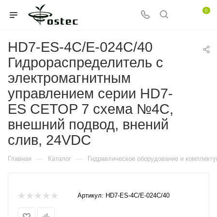
0
HD7-ES-4C/E-024C/40
Гидрораспределитель с
электромагнитным
управлением серии HD7-
ES CETOP 7 схема №4C,
внешний подвод, внений
слив, 24VDC
—
—
Главная
Каталог
Гидравлическое оборудование и комплект
Артикул:
HD7-ES-4C/E-024C/40