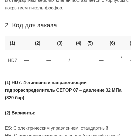
В стандартных версиях клапан поставляется с корпусом с
покрытием никель-фосфор.
2. Код для заказа
(1)
(2)
(3)
(4)
(5)
(6)
(7)
/
HD7
—
—
/
—
40
(1) HD7: 4-линейный направляющий
гидрораспределитель CETOP 07 – давление 32 МПа
(320 бар)
(2) Варианты:
ES: С электрическим управлением, стандартный
HH: С гидравлическим управлением (основной корпус)