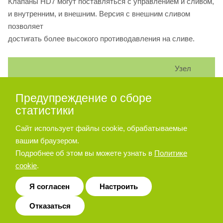
Клапаны HD7 могут поставляться с управлением и сливом,
и внутренним, и внешним. Версия с внешним сливом
позволяет
достигать более высокого противодавления на сливе.
Узел
заглушки
Тип клапана
Предупреждение о сборе
X
Y
статистики
HD7-ES-
Внутреннее управление и
Сайт использует файлы cookie, обрабатываемые
нет
да
**/*
внешний слив
вашим браузером.
Подробнее об этом вы можете узнать в
Политике
HD7-ES-
Внутреннее управление и
cookie
.
нет
нет
**/*L
внутренний слив
Я согласен
Настроить
HD7-ES-
Внешнее управление и
да
да
Отказаться
**/*E
внешний слив