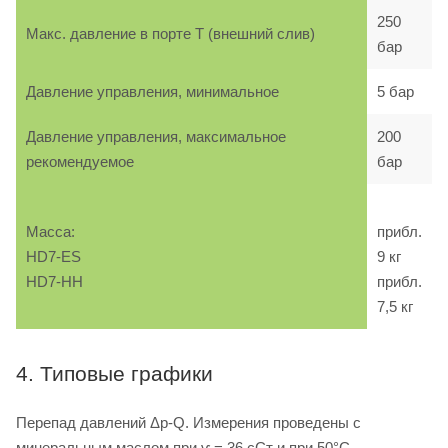
250
Макс. давление в порте T (внешний слив)
бар
Давление управления, минимальное
5 бар
Давление управления, максимальное
200
рекомендуемое
бар
Масса:
прибл.
HD7-ES
9 кг
HD7-HH
прибл.
7,5 кг
4. Типовые графики
Перепад давлений Δp-Q. Измерения проведены с
минеральным маслом при ѵ = 36 сСт и при 50°C.