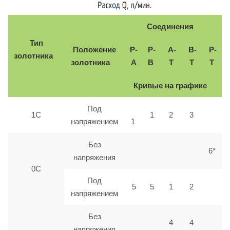
Соединения
Тип
Положение
P-
P-
A-
B-
P-
золотника
золотника
A
B
T
T
T
Кривые на графике
Под
1C
1
2
3
напряжением
1
Без
6*
напряжения
0С
Под
5
5
1
2
напряжением
Без
4
4
напряжения