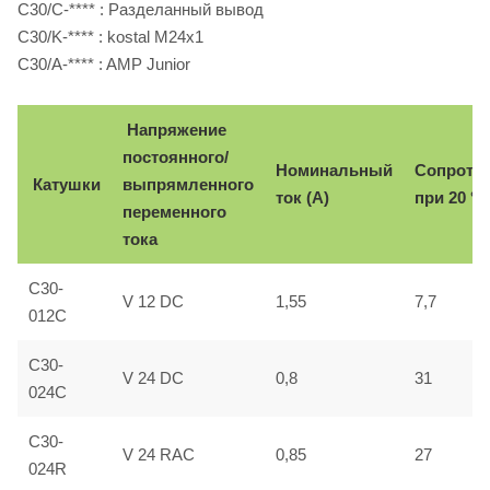
C30/C-**** : Разделанный вывод
C30/K-**** : kostal M24x1
C30/A-**** : AMP Junior
Напряжение
постоянного/
Номинальный
Сопроти
Катушки
выпрямленного
ток (А)
при 20 °С
переменного
тока
C30-
V 12 DC
1,55
7,7
012C
C30-
V 24 DC
0,8
31
024C
C30-
V 24 RAC
0,85
27
024R