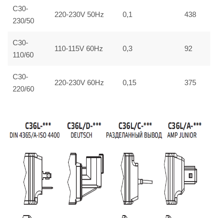
C30-
220-230V 50Hz
0,1
438
230/50
C30-
110-115V 60Hz
0,3
92
110/60
C30-
220-230V 60Hz
0,15
375
220/60