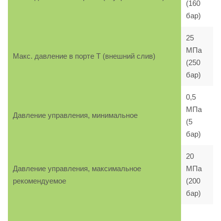
(160
бар)
25
МПа
Макс. давление в порте T (внешний слив)
(250
бар)
0,5
МПа
Давление управления, минимальное
(5
бар)
20
Давление управления, максимальное
МПа
рекомендуемое
(200
бар)