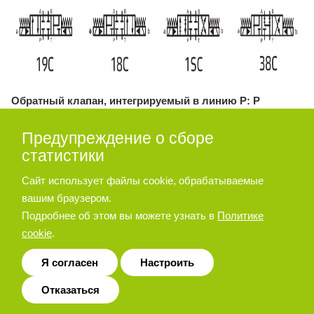
Обратный клапан, интегрируемый в линию P: P
По запросу клапан HD8 поставляется с обратным
Предупреждение о сборе
клапаном, интегрированным в линию P. Такое исполнение
статистики
оптимально подходит для достижения требуемого
давления управления, когда линия P главного
Сайт использует файлы cookie, обрабатываемые
гидрораспределителя, в его исходном положении,
вашим браузером.
соединяется с сливом T. Давление открытия составляет 5
Подробнее об этом вы можете узнать в
Политике
бар. Добавьте букву «P» к идентификационному коду,
cookie
.
чтобы заказать такую конфигурацию.
Я согласен
Настроить
Отказаться