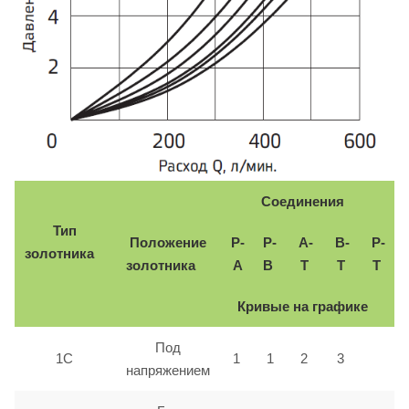
Соединения
Тип
Положение
P-
P-
A-
B-
P-
золотника
золотника
A
B
T
T
T
Кривые на графике
Под
1C
1
1
2
3
напряжением