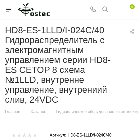
0
HD8-ES-1LLD/I-024C/40
Гидрораспределитель с
электромагнитным
управлением серии HD8-
ES CETOP 8 схема
№1LLD, внутренне
управление, внутрениий
слив, 24VDC
—
—
Главная
Каталог
Гидравлическое оборудование и комплект
Артикул:
HD8-ES-1LLD/I-024C/40