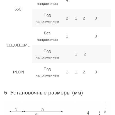
4
напряжения
65C
Под
2
1
2
3
напряжением
Без
1
3
напряжения
1LL,OLL,1ML
Под
1
2
напряжением
Под
1N,ON
1
1
2
3
напряжением
5. Установочные размеры (мм)