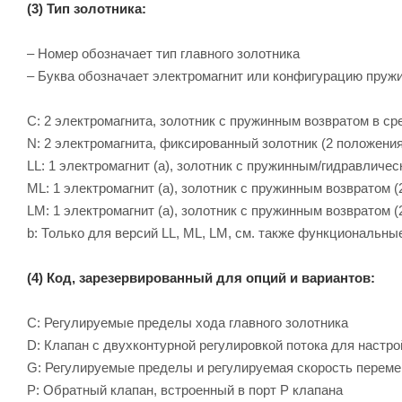
(3) Тип золотника:
– Номер обозначает тип главного золотника
– Буква обозначает электромагнит или конфигурацию пруж
C: 2 электромагнита, золотник с пружинным возвратом в ср
N: 2 электромагнита, фиксированный золотник (2 положения
LL: 1 электромагнит (a), золотник с пружинным/гидравличе
ML: 1 электромагнит (a), золотник с пружинным возвратом 
LM: 1 электромагнит (a), золотник с пружинным возвратом 
b: Только для версий LL, ML, LM, см. также функциональн
(4) Код, зарезервированный для опций и вариантов:
C: Регулируемые пределы хода главного золотника
D: Клапан с двухконтурной регулировкой потока для настр
G: Регулируемые пределы и регулируемая скорость перем
P: Обратный клапан, встроенный в порт P клапана