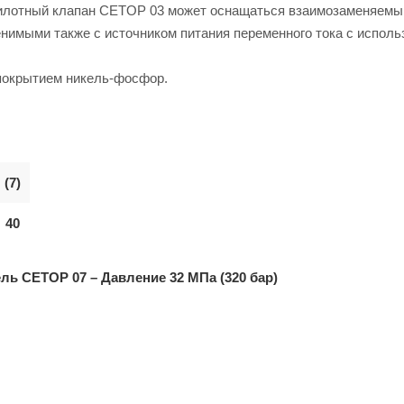
. Пилотный клапан CETOP 03 может оснащаться взаимозаменяем
енимыми также с источником питания переменного тока с испол
 покрытием никель-фосфор.
(7)
40
ь CETOP 07 – Давление 32 МПа (320 бар)