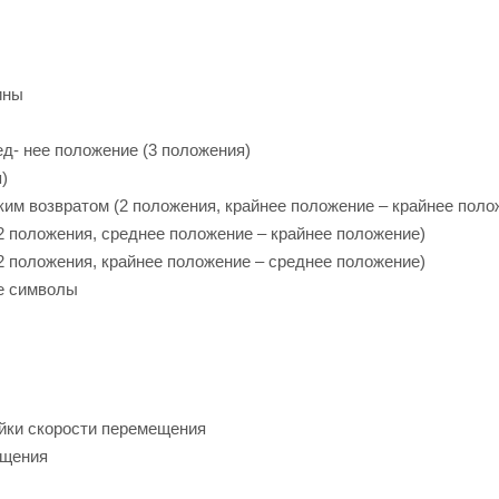
ины
ед- нее положение (3 положения)
)
ским возвратом (2 положения, крайнее положение – крайнее поло
(2 положения, среднее положение – крайнее положение)
(2 положения, крайнее положение – среднее положение)
ые символы
ойки скорости перемещения
ещения