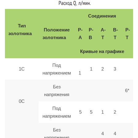
Соединения
Тип
Положение
P-
P-
A-
B-
P-
золотника
золотника
A
B
T
T
T
Кривые на графике
Под
1C
1
2
3
напряжением
1
Без
6*
напряжения
0С
Под
5
5
1
2
напряжением
Без
4
4
напряжения