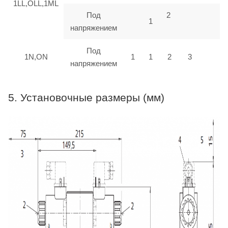
1LL,OLL,1ML
Под
2
1
напряжением
Под
1N,ON
1
1
2
3
напряжением
5. Установочные размеры (мм)