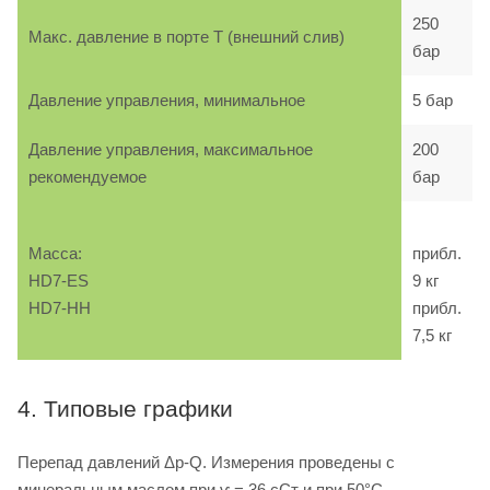
250
Макс. давление в порте T (внешний слив)
бар
Давление управления, минимальное
5 бар
Давление управления, максимальное
200
рекомендуемое
бар
Масса:
прибл.
HD7-ES
9 кг
HD7-HH
прибл.
7,5 кг
4. Типовые графики
Перепад давлений Δp-Q. Измерения проведены с
минеральным маслом при ѵ = 36 сСт и при 50°C.