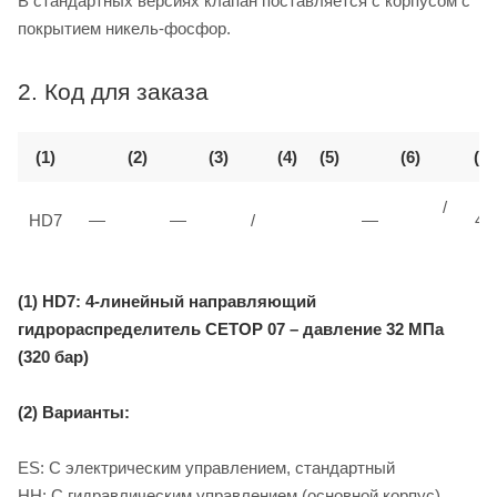
В стандартных версиях клапан поставляется с корпусом с
покрытием никель-фосфор.
2. Код для заказа
(1)
(2)
(3)
(4)
(5)
(6)
(7)
/
HD7
—
—
/
—
40
(1) HD7: 4-линейный направляющий
гидрораспределитель CETOP 07 – давление 32 МПа
(320 бар)
(2) Варианты:
ES: С электрическим управлением, стандартный
HH: С гидравлическим управлением (основной корпус)