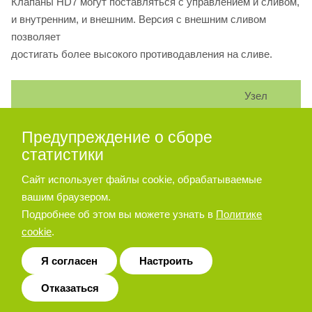
Клапаны HD7 могут поставляться с управлением и сливом,
и внутренним, и внешним. Версия с внешним сливом
позволяет
достигать более высокого противодавления на сливе.
Узел
заглушки
Тип клапана
Предупреждение о сборе
X
Y
статистики
HD7-ES-
Внутреннее управление и
Сайт использует файлы cookie, обрабатываемые
нет
да
**/*
внешний слив
вашим браузером.
Подробнее об этом вы можете узнать в
Политике
HD7-ES-
Внутреннее управление и
cookie
.
нет
нет
**/*L
внутренний слив
Я согласен
Настроить
HD7-ES-
Внешнее управление и
да
да
Отказаться
**/*E
внешний слив