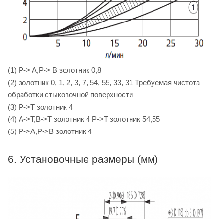
(1) P-> A,P-> B золотник 0,8
(2) золотник 0, 1, 2, 3, 7, 54, 55, 33, 31 Требуемая чистота
обработки стыковочной поверхности
(3) P->T золотник 4
(4) A->T,B->T золотник 4 P->T золотник 54,55
(5) P->A,P->B золотник 4
6. Установочные размеры (мм)