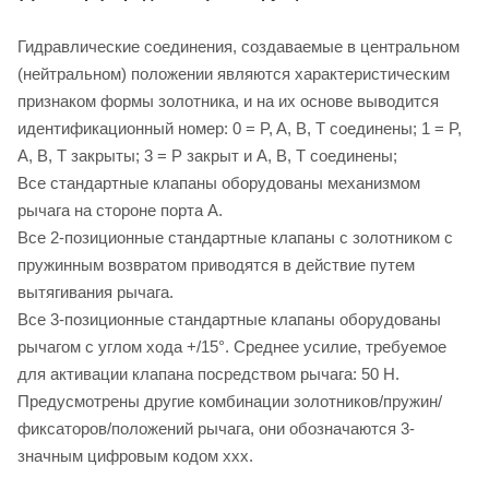
Гидравлические соединения, создаваемые в центральном
(нейтральном) положении являются характеристическим
признаком формы золотника, и на их основе выводится
идентификационный номер: 0 = P, A, B, T соединены; 1 = P,
A, B, T закрыты; 3 = P закрыт и A, B, T соединены;
Все стандартные клапаны оборудованы механизмом
рычага на стороне порта A.
Все 2-позиционные стандартные клапаны с золотником с
пружинным возвратом приводятся в действие путем
вытягивания рычага.
Все 3-позиционные стандартные клапаны оборудованы
рычагом с углом хода +/15°. Среднее усилие, требуемое
для активации клапана посредством рычага: 50 Н.
Предусмотрены другие комбинации золотников/пружин/
фиксаторов/положений рычага, они обозначаются 3-
значным цифровым кодом xxx.