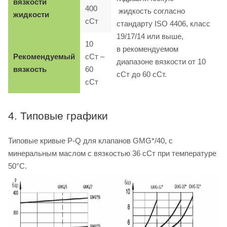
вязкости
400
жидкость согласно
жидкости
сСт
стандарту ISO 4406, класс
19/17/14 или выше,
10
в рекомендуемом
Рекомендуемый
сСт –
диапазоне вязкости от 10
вязкость
60
сСт до 60 сСт.
сСт
4. Типовые графики
Типовые кривые P-Q для клапанов GMG*/40, с
минеральным маслом с вязкостью 36 сСт при температуре
50°C.