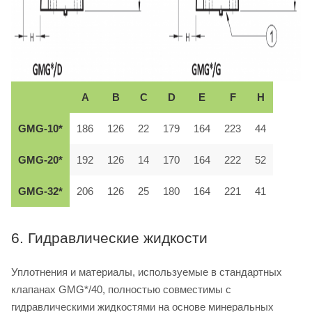
A
B
C
D
E
F
H
GMG-10*
186
126
22
179
164
223
44
GMG-20*
192
126
14
170
164
222
52
GMG-32*
206
126
25
180
164
221
41
6. Гидравлические жидкости
Уплотнения и материалы, используемые в стандартных
клапанах GMG*/40, полностью совместимы с
гидравлическими жидкостями на основе минеральных