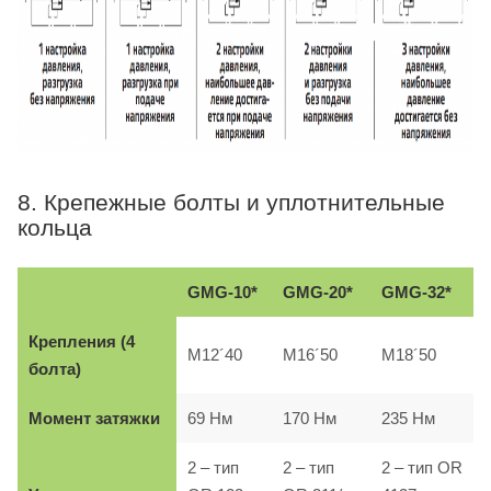
8. Крепежные болты и уплотнительные
кольца
GMG-10*
GMG-20*
GMG-32*
Крепления (4
M12´40
M16´50
M18´50
болта)
Момент затяжки
69 Нм
170 Нм
235 Нм
2 – тип
2 – тип
2 – тип OR