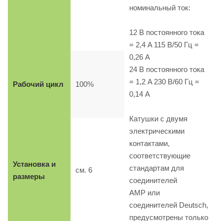
номинальный ток:
12 B постоянного тока
= 2,4 A 115 B/50 Гц =
0,26 A
24 B постоянного тока
= 1,2 A 230 B/60 Гц =
Рабочий цикл
100%
0,14 A
Катушки с двумя
электрическими
контактами,
соответствующие
Установка и
стандартам для
см. 6
размеры
соединителей
AMP или
соединителей Deutsch,
предусмотрены только