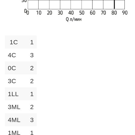
1C
1
4C
3
0C
2
3C
2
1LL
1
3ML
2
4ML
3
1ML
1