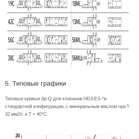
5. Типовые графики
Типовые кривые ∆p-Q для клапанов HD3-ES-*в
стандартной конфигурации, с минеральным маслом при ࣠=
32 мм2/с и T = 40°C.