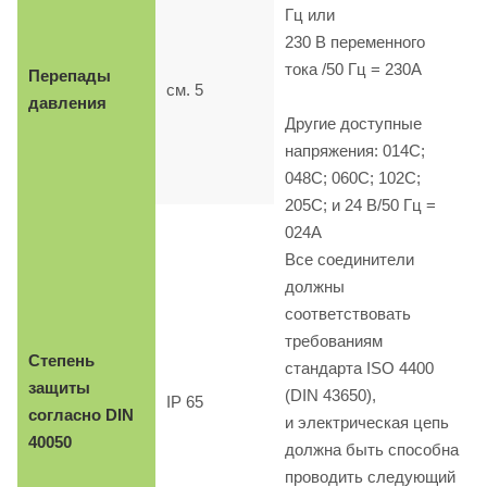
Гц или
230 B переменного
тока /50 Гц = 230A
Перепады
см. 5
давления
Другие доступные
напряжения: 014C;
048C; 060C; 102C;
205C; и 24 B/50 Гц =
024A
Все соединители
должны
соответствовать
требованиям
Степень
стандарта ISO 4400
защиты
(DIN 43650),
IP 65
согласно DIN
и электрическая цепь
40050
должна быть способна
проводить следующий