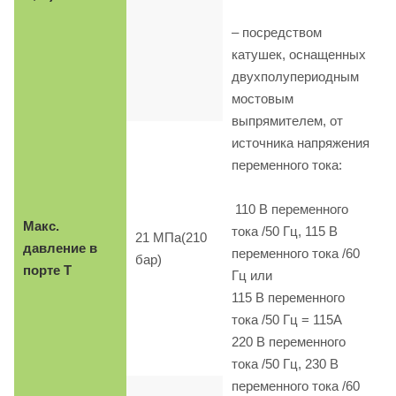
– посредством
катушек, оснащенных
двухполупериодным
мостовым
выпрямителем, от
источника напряжения
переменного тока:
110 B переменного
Макс.
тока /50 Гц, 115 B
21 МПа(210
давление в
переменного тока /60
бар)
порте T
Гц или
115 B переменного
тока /50 Гц = 115A
220 B переменного
тока /50 Гц, 230 B
переменного тока /60