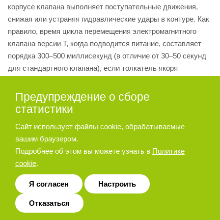
корпусе клапана выполняет поступательные движения,
снижая или устраняя гидравлические удары в контуре. Как
правило, время цикла перемещения электромагнитного
клапана версии T, когда подводится питание, составляет
порядка 300–500 миллисекунд (в отличие от 30–50 секунд
для стандартного клапана), если толкатель якоря
действует в гидравлической жидкости надлежащим
образом. Требуемые условия обеспечиваются путем
Предупреждение о сборе
поддержания минимального противодавления в линии T и
статистики
стравливания воздуха из электромагнита, приводящего в
Сайт использует файлы cookie, обрабатываемые
действие продувочный клапан 1, доступ к которому
вашим браузером.
открывается после снятия резинового чехла 2 с
Подробнее об этом вы можете узнать в
Политике
фиксирующей гайки 3 электромагнита.
cookie
.
Я согласен
Настроить
Отказаться