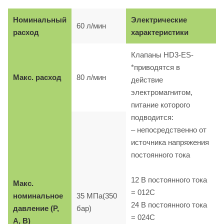
Номинальный
Электрические
60 л/мин
расход
характеристики
Клапаны HD3-ES-
*приводятся в
Макс. расход
80 л/мин
действие
электромагнитом,
питание которого
подводится:
– непосредственно от
источника напряжения
постоянного тока
12 B постоянного тока
Макс.
= 012C
номинальное
35 МПа(350
24 B постоянного тока
давление (P,
бар)
= 024C
A, B)