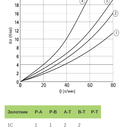
Золотник
P-A
P-B
A-T
B-T
P-T
1C
1
1
2
2