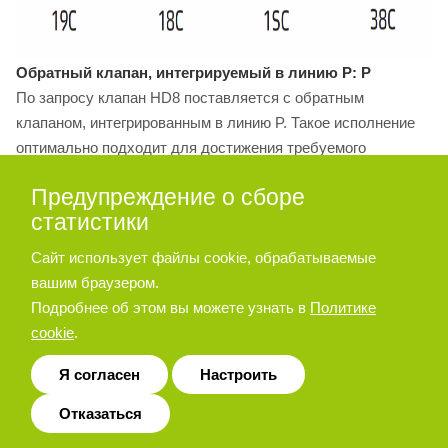
Обратный клапан, интегрируемый в линию P: P
По запросу клапан HD8 поставляется с обратным
клапаном, интегрированным в линию P. Такое исполнение
оптимально подходит для достижения требуемого
давления управления, когда линия P главного
Предупреждение о сборе
гидрораспределителя, в его исходном положении,
статистики
соединяется с сливом T. Давление открытия составляет 5
бар. Добавьте букву «P» к идентификационному коду,
Сайт использует файлы cookie, обрабатываемые
чтобы заказать такую конфигурацию.
вашим браузером.
Подробнее об этом вы можете узнать в
Политике
cookie
.
Я согласен
Настроить
Отказаться