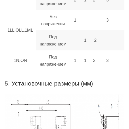
напряжением
Без
1
3
напряжения
1LL,OLL,1ML
Под
1
2
напряжением
Под
1N,ON
1
1
2
3
напряжением
5. Установочные размеры (мм)