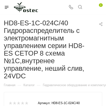
0
HD8-ES-1C-024C/40
Гидрораспределитель с
электромагнитным
управлением серии HD8-
ES CETOP 8 схема
№1C,внутренее
управление, неший слив,
24VDC
—
—
Главная
Каталог
Гидравлическое оборудование и комплект
Артикул:
HD8-ES-1C-024C/40