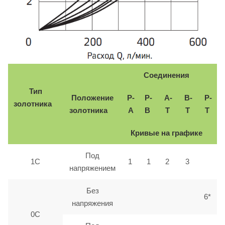
Соединения
Тип
Положение
P-
P-
A-
B-
P-
золотника
золотника
A
B
T
T
T
Кривые на графике
Под
1C
1
1
2
3
напряжением
Без
6*
напряжения
0С