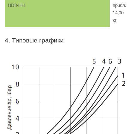
HD8-HH
прибл.
14,00
кг
4. Типовые графики