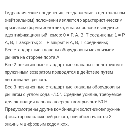
Гидравлические соединения, создаваемые в центральном
(нейтральном) положении являются характеристическим
признаком формы золотника, и на их основе выводится
идентификационный номер: 0 = P, A, B, T соединены; 1 = P,
A, B, T закрыты; 3 = P закрыт и A, B, T соединены;
Все стандартные клапаны оборудованы механизмом
рычага на стороне порта A.
Все 2-позиционные стандартные клапаны с золотником с
пружинным возвратом приводятся в действие путем
вытягивания рычага.
Все 3-позиционные стандартные клапаны оборудованы
рычагом с углом хода +/15°. Среднее усилие, требуемое
для активации клапана посредством рычага: 50 Н.
Предусмотрены другие комбинации золотников/пружин/
фиксаторов/положений рычага, они обозначаются 3-
значным цифровым кодом xxx.