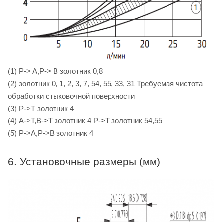
(1) P-> A,P-> B золотник 0,8
(2) золотник 0, 1, 2, 3, 7, 54, 55, 33, 31 Требуемая чистота
обработки стыковочной поверхности
(3) P->T золотник 4
(4) A->T,B->T золотник 4 P->T золотник 54,55
(5) P->A,P->B золотник 4
6. Установочные размеры (мм)