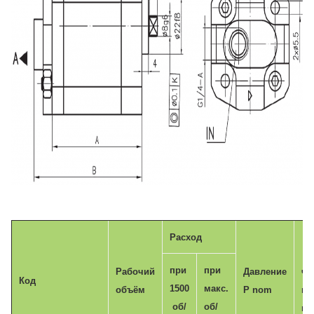
Расход
Ма
при
при
Рабочий
Давление
ча
Код
1500
макс.
объём
P nom
вр
об/
об/
n