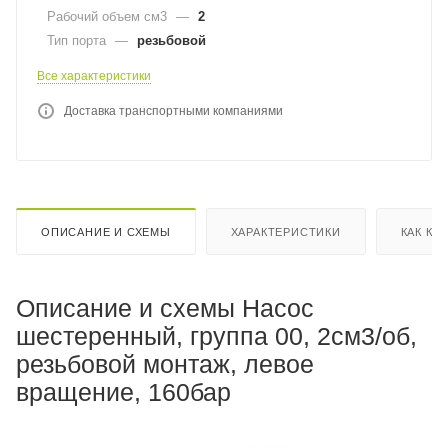
Рабочий объем см3
—
2
Тип порта
—
резьбовой
Все характеристики
Доставка транспортными компаниями
ОПИСАНИЕ И СХЕМЫ
ХАРАКТЕРИСТИКИ
КАК КУ
Описание и схемы Насос
шестеренный, группа 00, 2см3/об,
резьбовой монтаж, левое
вращение, 160бар