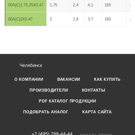
00A(C)1,75,25X0,47
1,75
2,4
4,1
160
25
00A(C)2X0,47
2
2,8
3,7
160
20
Челябинск
О КОМПАНИИ
ВАКАНСИИ
КАК КУПИТЬ
ПРОИЗВОДИТЕЛИ
КОНТАКТЫ
PDF КАТАЛОГ ПРОДУКЦИИ
ПОДОБРАТЬ АНАЛОГ
КАРТА САЙТА
+7 (495) 788-44-44
ЗАКАЗАТЬ ЗВОНОК