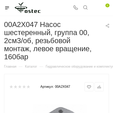
0
00A2X047 Насос
шестеренный, группа 00,
2см3/об, резьбовой
монтаж, левое вращение,
160бар
—
—
Главная
Каталог
Гидравлическое оборудование и комплект
Артикул:
00A2X047