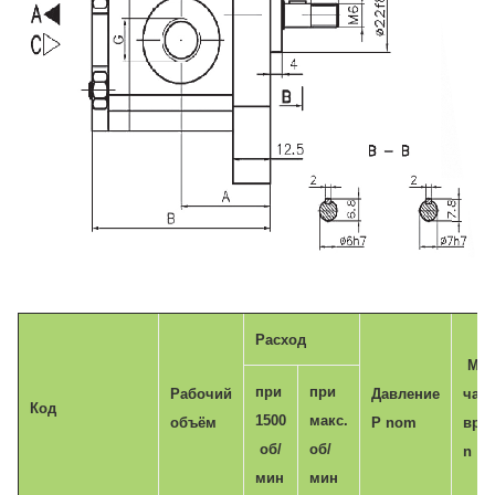
Расход
Мак
при
при
Рабочий
Давление
част
Код
1500
макс.
объём
P nom
вра
об/
об/
n
мин
мин