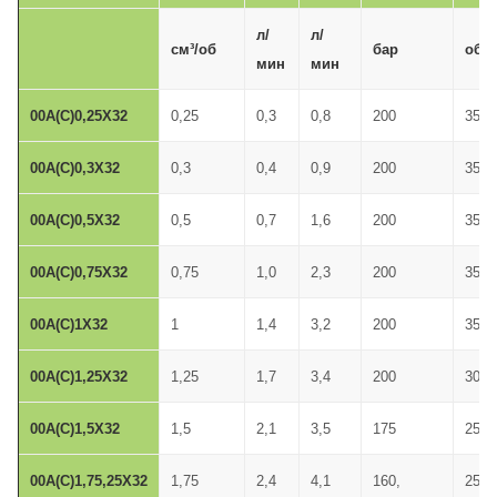
л/
л/
см³/об
бар
об/
мин
мин
00A(C)0,25X32
0,25
0,3
0,8
200
3500
00A(C)0,3X32
0,3
0,4
0,9
200
3500
00A(C)0,5X32
0,5
0,7
1,6
200
3500
00A(C)0,75X32
0,75
1,0
2,3
200
3500
00A(C)1X32
1
1,4
3,2
200
3500
00A(C)1,25X32
1,25
1,7
3,4
200
3000
00A(C)1,5X32
1,5
2,1
3,5
175
2500
00A(C)1,75,25X32
1,75
2,4
4,1
160,
2500