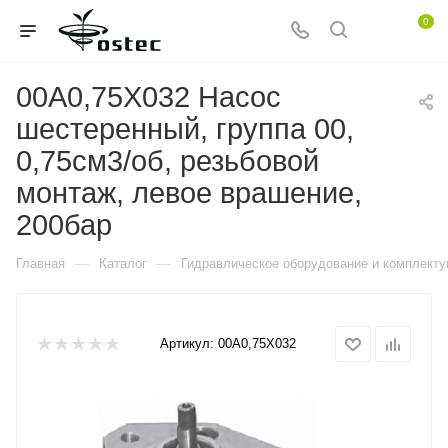
0
00A0,75X032 Насос
шестеренный, группа 00,
0,75см3/об, резьбовой
монтаж, левое врашение,
200бар
—
—
Главная
Каталог
Гидравлическое оборудование и комплект
Артикул:
00A0,75X032