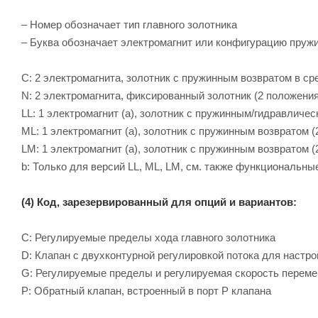
– Номер обозначает тип главного золотника
– Буква обозначает электромагнит или конфигурацию пруж
C: 2 электромагнита, золотник с пружинным возвратом в ср
N: 2 электромагнита, фиксированный золотник (2 положения
LL: 1 электромагнит (a), золотник с пружинным/гидравличе
ML: 1 электромагнит (a), золотник с пружинным возвратом 
LM: 1 электромагнит (a), золотник с пружинным возвратом 
b: Только для версий LL, ML, LM, см. также функциональн
(4) Код, зарезервированный для опций и вариантов:
C: Регулируемые пределы хода главного золотника
D: Клапан с двухконтурной регулировкой потока для настр
G: Регулируемые пределы и регулируемая скорость перем
P: Обратный клапан, встроенный в порт P клапана