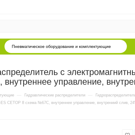
Пневматическое оборудование и комплектующие
аспределитель с электромагнитн
внутреннее управление, внутре
—
—
ктующие
Гидравлические распределители
Гидрораспределител
-ES CETOP 8 схема №67C, внутреннее управление, внутрениий слив, 2