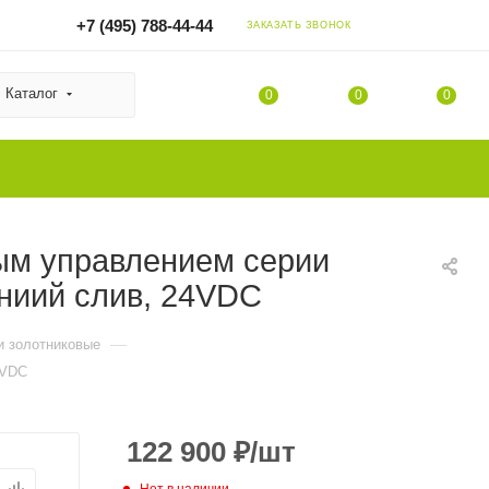
+7 (495) 788-44-44
ЗАКАЗАТЬ ЗВОНОК
Каталог
0
0
0
ым управлением серии
ниий слив, 24VDC
—
и золотниковые
4VDC
122 900
₽
/шт
Нет в наличии