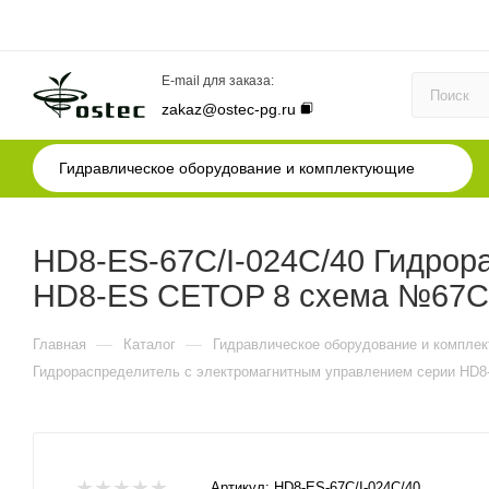
E-mail для заказа:
zakaz@ostec-pg.ru
Гидравлическое оборудование и комплектующие
HD8-ES-67C/I-024C/40 Гидрор
HD8-ES CETOP 8 схема №67C, 
—
—
Главная
Каталог
Гидравлическое оборудование и компле
Гидрораспределитель с электромагнитным управлением серии HD8
Артикул:
HD8-ES-67C/I-024C/40