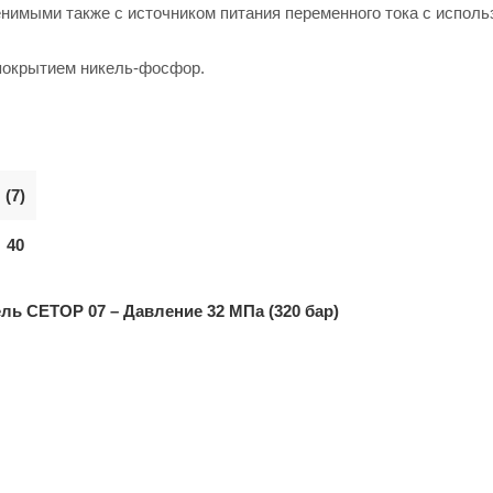
енимыми также с источником питания переменного тока с испол
 покрытием никель-фосфор.
(7)
40
ь CETOP 07 – Давление 32 МПа (320 бар)