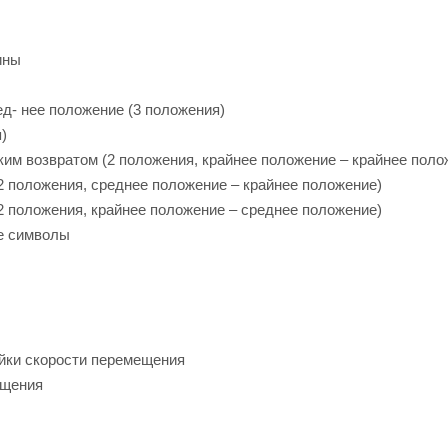
ины
ед- нее положение (3 положения)
)
ским возвратом (2 положения, крайнее положение – крайнее поло
(2 положения, среднее положение – крайнее положение)
(2 положения, крайнее положение – среднее положение)
ые символы
ойки скорости перемещения
ещения