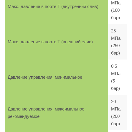
МПа
Макс. давление в порте T (внутренний слив)
(160
бар)
25
МПа
Макс. давление в порте T (внешний слив)
(250
бар)
0,5
МПа
Давление управления, минимальное
(5
бар)
20
Давление управления, максимальное
МПа
рекомендуемое
(200
бар)