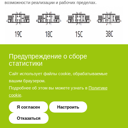
возможности реализации и рабочих пределах.
Обратный клапан, интегрируемый в линию P: P
Предупреждение о сборе
По запросу клапан HD8 поставляется с обратным
статистики
клапаном, интегрированным в линию P. Такое исполнение
оптимально подходит для достижения требуемого
Сайт использует файлы cookie, обрабатываемые
давления управления, когда линия P главного
вашим браузером.
гидрораспределителя, в его исходном положении,
Подробнее об этом вы можете узнать в
Политике
соединяется с сливом T. Давление открытия составляет 5
cookie
.
бар. Добавьте букву «P» к идентификационному коду,
чтобы заказать такую конфигурацию.
Я согласен
Настроить
Отказаться