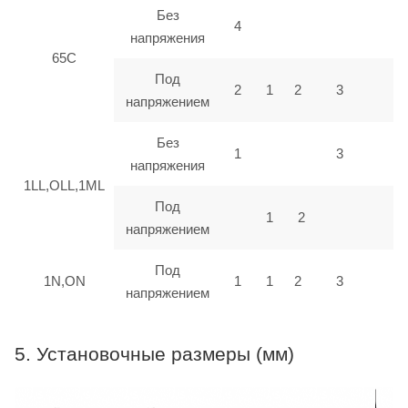
Без
4
напряжения
65C
Под
2
1
2
3
напряжением
Без
1
3
напряжения
1LL,OLL,1ML
Под
1
2
напряжением
Под
1N,ON
1
1
2
3
напряжением
5. Установочные размеры (мм)