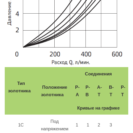
Соединения
Тип
Положение
P-
P-
A-
B-
P-
золотника
золотника
A
B
T
T
T
Кривые на графике
Под
1C
1
1
2
3
напряжением