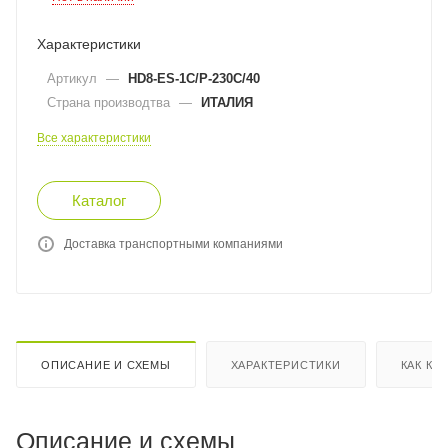
Характеристики
Артикул
—
HD8-ES-1C/P-230C/40
Страна производтва
—
ИТАЛИЯ
Все характеристики
Каталог
Доставка транспортными компаниями
ОПИСАНИЕ И СХЕМЫ
ХАРАКТЕРИСТИКИ
КАК КУ
Описание и схемы