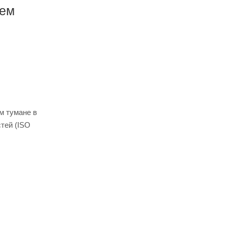
ием
с
м тумане в
тей (ISO