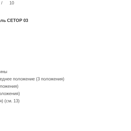
/
10
ель CETOP 03
жины
реднее положение (3 положения)
оложения)
положения)
) (см. 13)