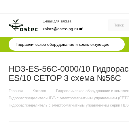
E-mail для заказа:
zakaz@ostec-pg.ru
Гидравлическое оборудование и комплектующие
HD3-ES-56C-0000/10 Гидрорас
ES/10 CETOP 3 схема №56C
—
—
Главная
Каталог
Гидравлическое оборудование и компле
Гидрораспределители ДУ6 с электромагнитным управлением (CETO
Гидрораспределитель с электромагнитным управлением серии HD