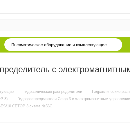
Пневматическое оборудование и комплектующие
пределитель с электромагнитны
—
—
ктующие
Гидравлические распределители
Гидравлические рас
—
P 3)
Гидрораспределители Cetop 3 c электромагнитным управление
3-ES/10 CETOP 3 схема №56C