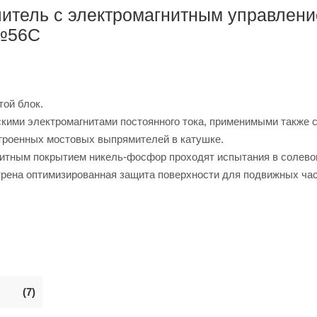
итель с электромагнитным управлен
 №56C
той блок.
ими электромагнитами постоянного тока, применимыми также 
строенных мостовых выпрямителей в катушке.
щитным покрытием никель-фосфор проходят испытания в солево
трена оптимизированная защита поверхности для подвижных час
(7)