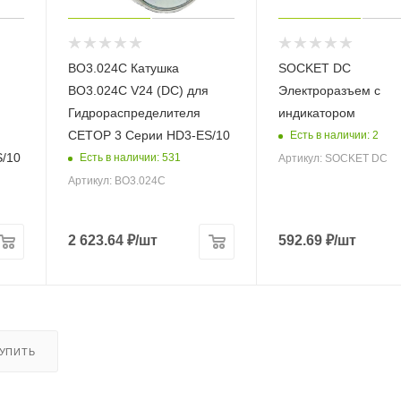
BO3.024C Катушка
SOCKET DC
BO3.024C V24 (DC) для
Электроразъем с
Гидрораспределителя
индикатором
CETOP 3 Серии HD3-ES/10
Есть в наличии: 2
/10
Есть в наличии: 531
Артикул: SOCKET DC
Артикул: BO3.024C
2 623.64
₽
/шт
592.69
₽
/шт
КУПИТЬ