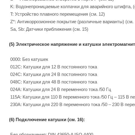
K: Водонепроницаемые колпачки для аварийного штифта, (с
T: Устройство плавного перемещения (см. 12)
Z*: Антикоррозионное покрытие (различные варианты) (см. 
Sa, Sb: Датчики приближения (см. 15)
(5) Электрическое напряжение и катушки электромагнито
0000: Без катушек
012C: Катушки для 12 B постоянного тока
024C: Катушки для 24 B постоянного тока
048C: Катушки для 48 B постоянного тока
024A: Катушки для 24 B переменного тока /50 Гц
115A: Катушки для 110 B переменного тока /50 Гц – 115 B пе
230A: Катушки для 220 B переменного тока /50 – 230 B пере
(6) Подключение катушки (см. 16):
Без обозначения: DIN 43650-A ISO 4400