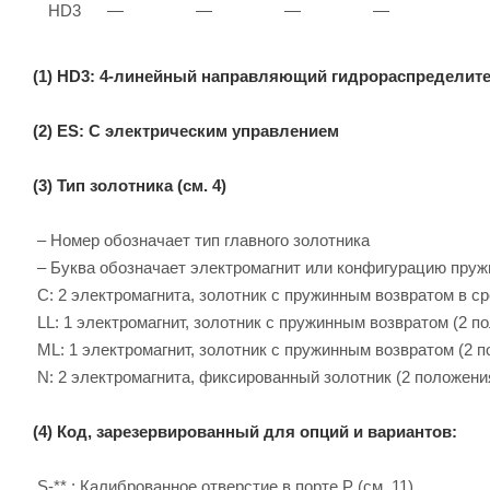
HD3
—
—
—
—
(1) HD3: 4-линейный направляющий гидрораспределит
(2) ES: С электрическим управлением
(3) Тип золотника (см. 4)
– Номер обозначает тип главного золотника
– Буква обозначает электромагнит или конфигурацию пру
C: 2 электромагнита, золотник с пружинным возвратом в с
LL: 1 электромагнит, золотник с пружинным возвратом (2 п
ML: 1 электромагнит, золотник с пружинным возвратом (2 
N: 2 электромагнита, фиксированный золотник (2 положения
(4) Код, зарезервированный для опций и вариантов:
S-** : Калиброванное отверстие в порте P (см. 11)