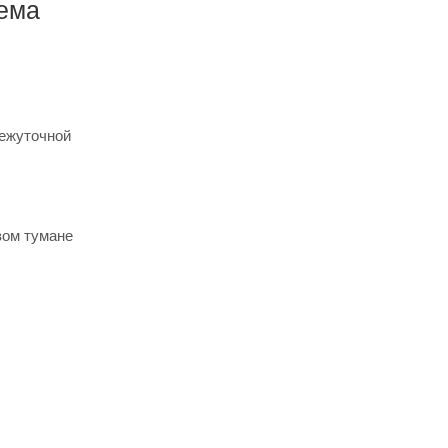
хема
ежуточной
вом тумане