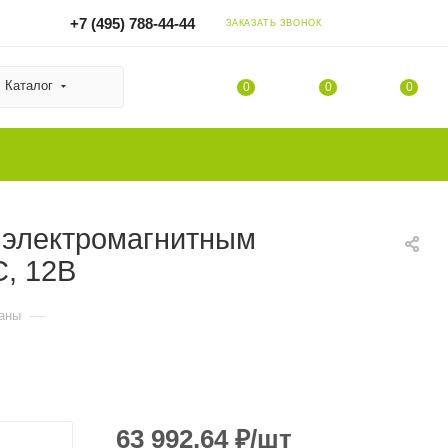
+7 (495) 788-44-44
ЗАКАЗАТЬ ЗВОНОК
Каталог
0
0
0
 электромагнитным
C, 12В
—
паны
63 992.64
₽
/шт