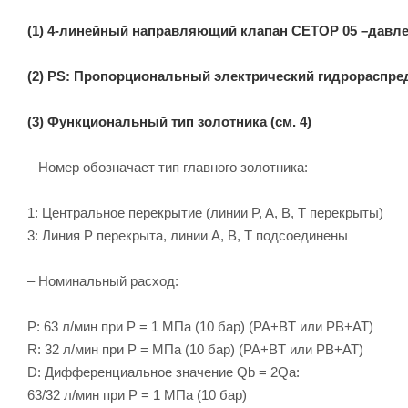
(1) 4-линейный направляющий клапан CETOP 05 –давлен
(2) PS: Пропорциональный электрический гидрораспре
(3) Функциональный тип золотника (см. 4)
– Номер обозначает тип главного золотника:
1: Центральное перекрытие (линии P, A, B, T перекрыты)
3: Линия P перекрыта, линии A, B, T подсоединены
– Номинальный расход:
P: 63 л/мин при P = 1 МПа (10 бар) (PA+BT или PB+AT)
R: 32 л/мин при P = МПа (10 бар) (PA+BT или PB+AT)
D: Дифференциальное значение Qb = 2Qa:
63/32 л/мин при P = 1 МПа (10 бар)