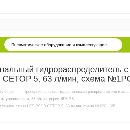
Пневматическое оборудование и комплектующие
нальный гидрораспределитель с
 CETOP 5, 63 л/мин, схема №1P
—
ктующие
Пропорциональные гидравлические распределители и кла
—
ым управлением, 63 л/мин, серии HD5-PS
влением серии HD5-PS/10 CETOP 5, 63 л/мин, схема №1PC, 12В