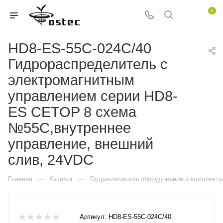
0
HD8-ES-55C-024C/40
Гидрораспределитель с
электромагнитным
управлением серии HD8-
ES CETOP 8 схема
№55C,внутреннее
управление, внешний
слив, 24VDC
—
—
Главная
Каталог
Гидравлическое оборудование и комплект
Артикул:
HD8-ES-55C-024C/40