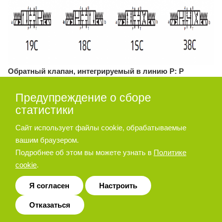
Обратный клапан, интегрируемый в линию P: P
По запросу клапан HD8 поставляется с обратным
Предупреждение о сборе
клапаном, интегрированным в линию P. Такое исполнение
статистики
оптимально подходит для достижения требуемого
давления управления, когда линия P главного
Сайт использует файлы cookie, обрабатываемые
гидрораспределителя, в его исходном положении,
вашим браузером.
соединяется с сливом T. Давление открытия составляет 5
Подробнее об этом вы можете узнать в
Политике
бар. Добавьте букву «P» к идентификационному коду,
cookie
.
чтобы заказать такую конфигурацию.
Я согласен
Настроить
Отказаться