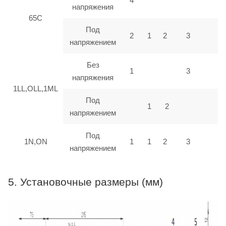
4
напряжения
65C
Под
2
1
2
3
напряжением
Без
1
3
напряжения
1LL,OLL,1ML
Под
1
2
напряжением
Под
1N,ON
1
1
2
3
напряжением
5. Установочные размеры (мм)