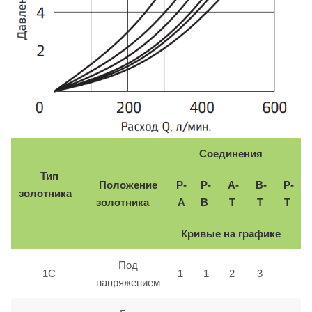
Соединения
Тип
Положение
P-
P-
A-
B-
P-
золотника
золотника
A
B
T
T
T
Кривые на графике
Под
1C
1
1
2
3
напряжением