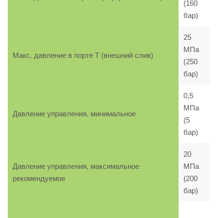
(160
бар)
25
МПа
Макс. давление в порте T (внешний слив)
(250
бар)
0,5
МПа
Давление управления, минимальное
(5
бар)
20
Давление управления, максимальное
МПа
рекомендуемое
(200
бар)