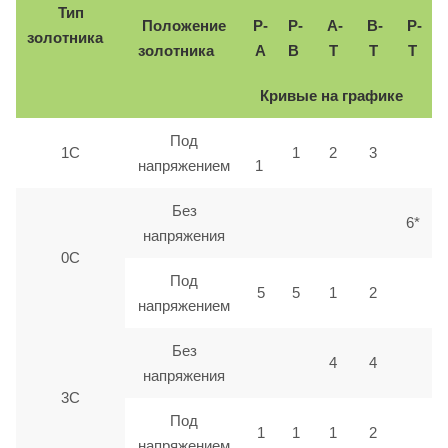
Тип
Положение
P-
P-
A-
B-
P-
золотника
золотника
A
B
T
T
T
Кривые на графике
Под
1C
1
2
3
напряжением
1
Без
6*
напряжения
0С
Под
5
5
1
2
напряжением
Без
4
4
напряжения
3С
Под
1
1
1
2
напряжением