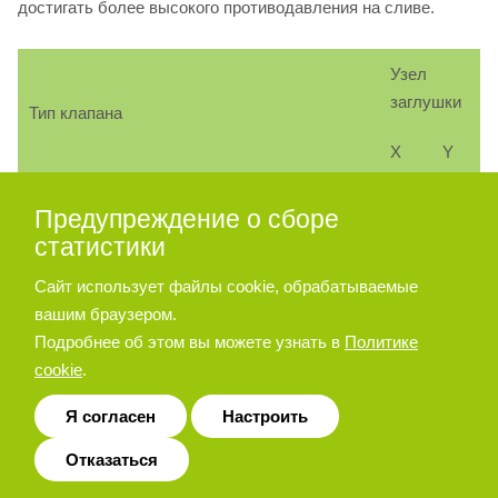
достигать более высокого противодавления на сливе.
Узел
заглушки
Тип клапана
X
Y
HD7-ES-
Внутреннее управление и
Предупреждение о сборе
нет
да
**/*
внешний слив
статистики
HD7-ES-
Внутреннее управление и
Сайт использует файлы cookie, обрабатываемые
нет
нет
**/*L
внутренний слив
вашим браузером.
Подробнее об этом вы можете узнать в
Политике
HD7-ES-
Внешнее управление и
cookie
.
да
да
**/*E
внешний слив
Я согласен
Настроить
HD7-ES-
Внешнее управление и
да
нет
Отказаться
**/*EL
внутренний слив