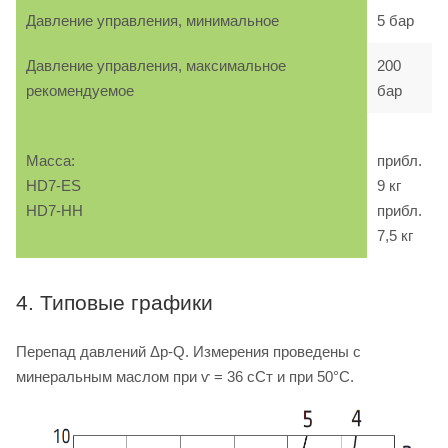
Давление управления, минимальное
5 бар
Давление управления, максимальное
200
рекомендуемое
бар
Масса:
прибл.
HD7-ES
9 кг
HD7-HH
прибл.
7,5 кг
4. Типовые графики
Перепад давлений Δp-Q. Измерения проведены с
минеральным маслом при ѵ = 36 сСт и при 50°C.