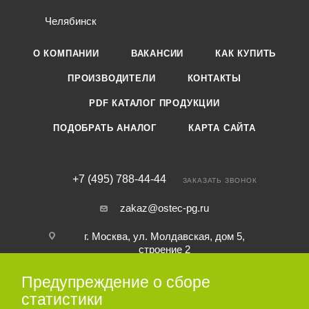
Челябинск
О КОМПАНИИ
ВАКАНСИИ
КАК КУПИТЬ
ПРОИЗВОДИТЕЛИ
КОНТАКТЫ
PDF КАТАЛОГ ПРОДУКЦИИ
ПОДОБРАТЬ АНАЛОГ
КАРТА САЙТА
+7 (495) 788-44-44
ЗАКАЗАТЬ ЗВОНОК
zakaz@ostec-pg.ru
г. Москва, ул. Молдавская, дом 5,
строение 2
Предупреждение о сборе
ПОДПИСАТЬСЯ НА РАССЫЛКУ
статистики